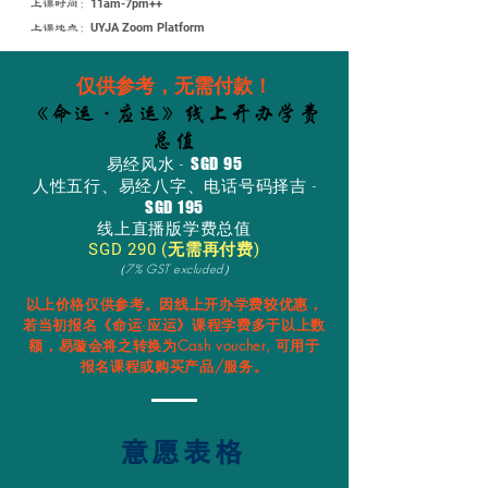
11am-7pm++
上课时间：
UYJA Zoom Platform
上课地点：
仅供参考，无需付款！
《命运
·
应运》线上开办学费
总值
易经风水 -
SGD 95
人性五行、易经八字、电话号码择吉 -
SGD 195
​线上直播版学费总值
SGD 290 (无需再付费)
（7% GST excluded）
以上价格仅供参考。因线上开办学费较优惠，
若当初报名《命运·应运》课程学费多于以上数
额，易璇会将之转换为Cash voucher, 可用于
报名课程或购买产品/服务。
意愿表格