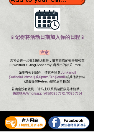
📱记得将活动日期加入你的日程📱
注意
您将会进一步收到确认邮件，请前往您的收件箱检查
由“Unified Yi Jing Academy” 所发出的相关Email。
如没有收到邮件，请优先留意
Junk mail
(Outlook/Hotmail) 或 Spam/Bin (Gmail)
或其他收件箱
(温馨提醒Refresh邮箱后再检查)
若确定没有收到，请马上联系易璇团队寻求协助。
快速联系 Whatsapp (+65)
9325 7372
/
9325 7354