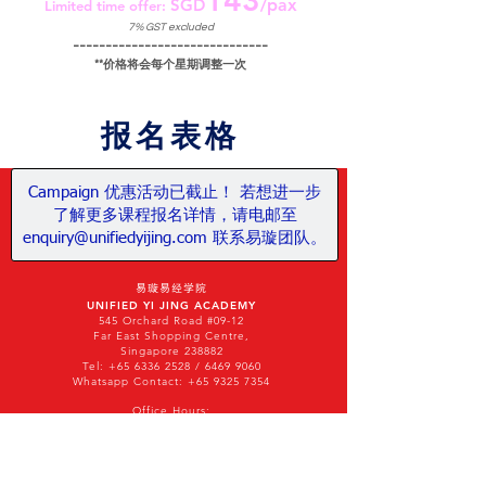
143
SGD
/pax
Limited time offer:
7% GST excluded
------------------------------
**​价格将会每个星期调整一次
报名表格
Campaign 优惠活动已截止！ 若想进一步
了解更多课程报名详情，请电邮至
enquiry@unifiedyijing.com 联系易璇团队。
Singapore Office Address:
易璇易经学院
UNIFIED YI JING ACADEMY
545 Orchard Road #09-12
Far East Shopping Centre,
Singapore 238882
Tel:
+65 6336 2528
/
6469 9060
Whatsapp Contact: +65 9325 7354
Office Hours:
Monday - Friday, 10am - 7pm