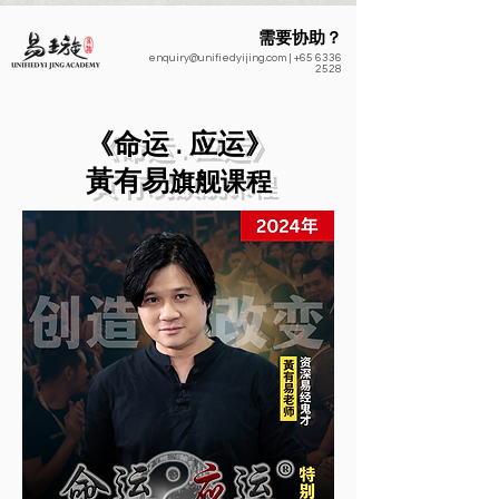
需要协助？
enquiry@unifiedyijing.com
|
+65 6336
2528
《命运 . 应运》
​黃有易
旗舰课程