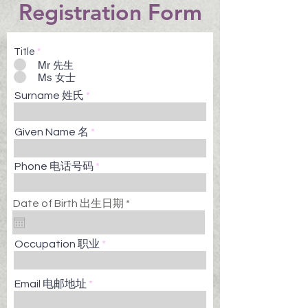
Registration Form
Title
*
Mr 先生
Ms 女士
Surname 姓氏
Given Name 名
Phone 电话号码
r
Date of Birth 出生日期
*
e
q
u
Occupation 职业
i
r
e
d
Email 电邮地址