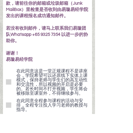
款，请前往你的邮箱或垃圾邮箱（Junk
MailBox）里检查是否收到由易璇易经学院
发出的课程报名成功通知邮件。
若没有收到邮件，请马上联系我们易璇团
队Whatsapp +65 9325 7354 以进一步的协
助你。
谢谢！
易璇易经学院
在此同意这是一堂正规课程不是讲座
会，学院希望可以还原线下实体上课
模式，保持老师与学生们的高互动性
和交流性，所以视频的开启是必要
的。若长时间不打开视频，学生将会
被移除至课室外，不得继续参与。
在此同意全程参与课程的活动与安
排，全程专注投入学习老师的教授与
指导。
在此了解课程相关通告和详情将只会
通过Email电邮发送，承诺会多多检
查及留意邮箱或垃圾邮箱Junk Mail /
Spam Mail。若期间没有收到任何相