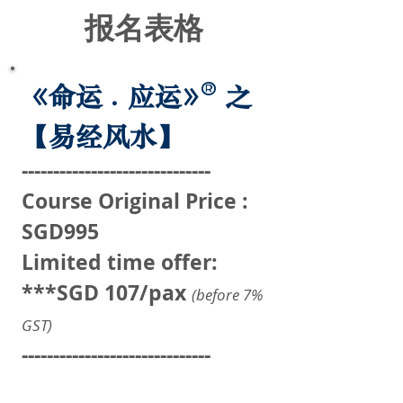
报名表格
《命运
. 应运
》
之
®
【易经风水】
------------------------------
Course Original Price :
SGD995
Limited time offer:
***SGD 107/pax
(before 7%
GST)
------------------------------