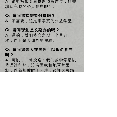
A: 请填写报名表格以预留席位，只需
填写完整的个人信息即可。
Q: 请问课堂需要付费吗？
A: 不需要，这是零学费的公益学堂。
Q: 请问课堂是长期办的吗？
A: 是的，我们将会定期一个月办一
次，而且是长期办的课程。
Q: 请问如果人在国外可以报名参与
吗？
A: 可以，非常欢迎！我们的学堂是以
华语进行的，没有国家和地区的限
制，以新加坡时间为准，欢迎大家踊
跃参与！
Q: 请问我不是易璇的学生，也可以参
加课程吗？
A: 当然可以，非常欢迎！
Q: 我需要有自己的Zoom账号吗？
A: 是的，下载Zoom软件之后，需要
申请一个属于你自己的Zoom账号，才