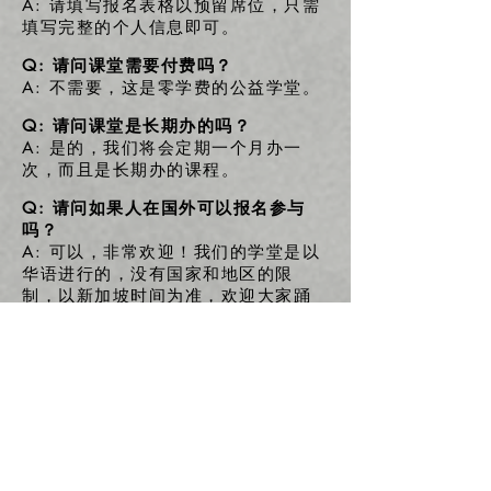
A: 请填写报名表格以预留席位，只需
填写完整的个人信息即可。
Q: 请问课堂需要付费吗？
A: 不需要，这是零学费的公益学堂。
Q: 请问课堂是长期办的吗？
A: 是的，我们将会定期一个月办一
次，而且是长期办的课程。
Q: 请问如果人在国外可以报名参与
吗？
A: 可以，非常欢迎！我们的学堂是以
华语进行的，没有国家和地区的限
制，以新加坡时间为准，欢迎大家踊
跃参与！
Q: 请问我不是易璇的学生，也可以参
加课程吗？
A: 当然可以，非常欢迎！
Q: 我需要有自己的Zoom账号吗？
A: 是的，下载Zoom软件之后，需要
申请一个属于你自己的Zoom账号，才