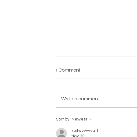
1 Comment
Mak Kok Wei
Write a comment...
Sort by:
Newest
fruitwvvvvyatt
May 30