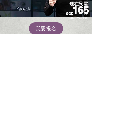
​现在只需
165
SGD
after 7% GST
我要报名
易璇易经学院
UNIFIED YI JING ACADEMY
Tel:
+65 6336 2528
/
6469 9060
WhatsApp Contact:
+65 9325 7354
Email:
enquiry@unifiedyijing.com
Office Hours:
Monday - Friday, 10am - 7pm
Singapore Office (HQ): 545 Orchard Road #09-12, Far
East Shopping Centre, Singapore 238882.
Malaysia Office: Level 33, Ilham Tower, No. 8, Jalan
Binjai, 50450 Kuala Lumpur, Malaysia.