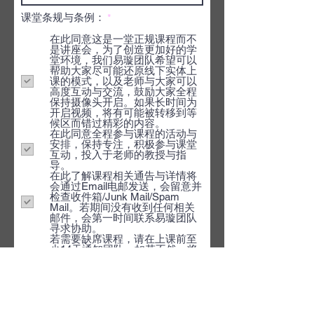
R
课堂条规与条例：
*
e
在此同意这是一堂正规课程而不
q
是讲座会，为了创造更加好的学
u
堂环境，我们易璇团队希望可以
i
帮助大家尽可能还原线下实体上
r
课的模式，以及老师与大家可以
e
高度互动与交流，鼓励大家全程
d
保持摄像头开启。如果长时间为
开启视频，将有可能被转移到等
候区而错过精彩的内容。
在此同意全程参与课程的活动与
安排，保持专注，积极参与课堂
互动，投入于老师的教授与指
导。
在此了解课程相关通告与详情将
会通过Email电邮发送，会留意并
检查收件箱/Junk Mail/Spam
Mail。若期间没有收到任何相关
邮件，会第一时间联系易璇团队
寻求协助。
若需要缺席课程，请在上课前至
少14天通知团队，如若不然，将
与您索取 SGD 50 或课程学费的
10% 为行政费 (以较高者为准)。
《风水实战密集训练》席位珍
贵，成功报名后若有任何更动，
请在开课前至少30天通知团队，
否则将收取 SGD 500 行政费。