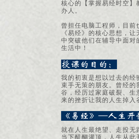
核心的【掌握易经时空】
办人。
曾担任电脑工程师，目前
《易经》的核心思想，让
中突破他们在辅导中面对
生活中！
授课的目的：
我的初衷是想以过去的经
束手无策的朋友。曾经的
谷，经历过家庭破裂、生
来的挫折让我的人生掉入
《易经》—人生开
就在人生最绝望、走投无
当下醍醐灌顶，人生从此