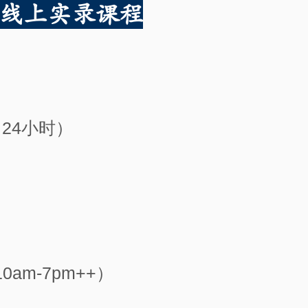
+线上实录课程
日（24小时）
0am-7pm++）