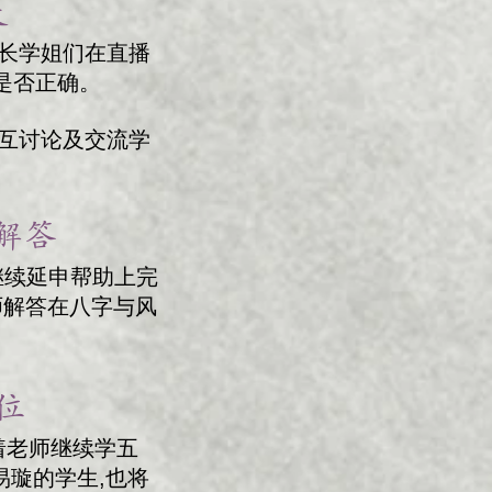
​
长学姐们在直播
是否正确。
互讨论及交流学
答 ​
，继续延申帮助上完
师解答在八字与风
 ​
着老师继续学五
易璇的学生,也将