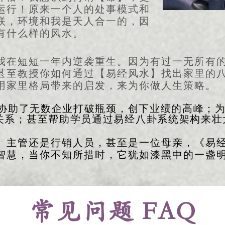
运行！原来一个人的处事模式和
联，环境和我是天人合一的，因
有什么样的风水。
我在短短一年内逆袭重生。因为有过一无所有
甚至教授你如何通过【易经风水】找出家里的
用家里格局带来的启发，来为你做人生策略。​
协助了无数企业打破瓶颈，创下业绩的高峰；
关系；甚至帮助学员通过易经八卦系统架构来壮
、主管还是行销人员，甚至是一位母亲，《易
智慧，当你不知所措时，它犹如漆黑中的一盏
常见问题 FAQ