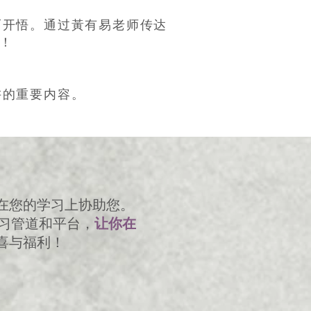
而开悟。通过黃有易老师传达
升！
讲的重要内容。
的在您的学习上协助您。
习管道和平台，
让你在
喜与福利！