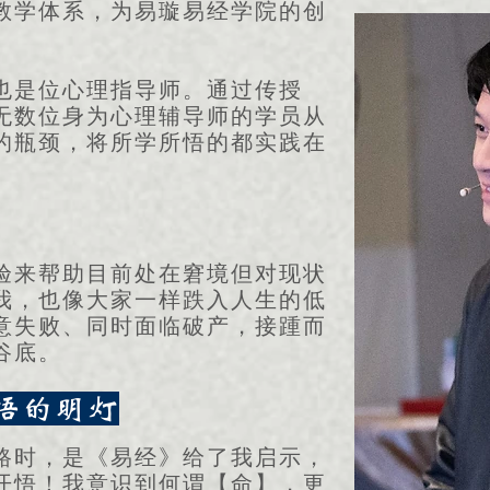
教学体系，为易璇易经学院的创
也是位心理指导师。通过传授
无数位身为心理辅导师的学员从
的瓶颈，将所学所悟的都实践在
验来帮助目前处在窘境但对现状
我，也像大家一样跌入人生的低
意失败、同时面临破产，接踵而
谷底。
悟的明灯
路时，是《易经》给了我启示，
开悟！我意识到何谓【命】，更