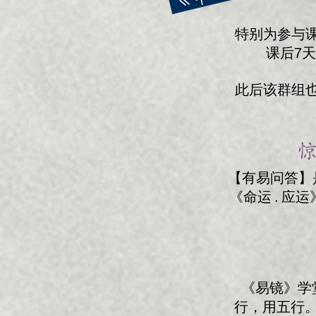
特别为参与
课后7
此后该群组
惊
【有易问答】是
《命运 . 
《易镜》学
行，用五行。