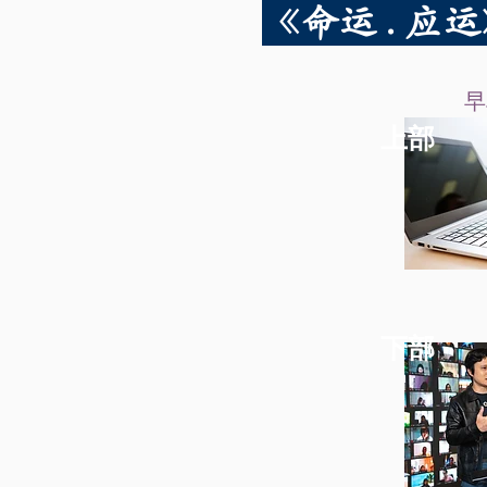
《命运 . 
早
上部
下部