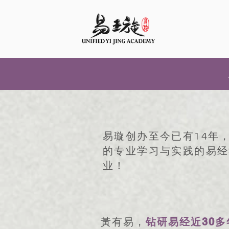
易璇创办至今已有14年
的专业学习与实践的易经
业！
30
黃有易，
钻研易经近
多