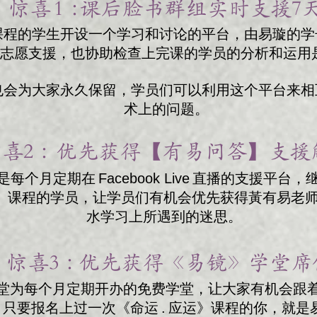
惊喜 1 ：
课后脸书群组实时支援7天 
课程的学生开设一个学习和讨论的平台，由易璇的学
天志愿支援，也协助检查上完课的学员的分析和运用
也会为大家永久保留，学员们可以利用这个平台来相
术上的问题。
喜2 ：
优先获得【有易问答】支援解
每个月定期在 Facebook Live 直播的支援平台
应运》课程的学员，让学员们有机会优先获得黃有易老
水学习上所遇到的迷思。 ​
惊喜3 ：
优先获得《易镜》学堂席位
堂为每个月定期开办的免费学堂，让大家有机会跟
只要报名上过一次《命运 . 应运》课程的你，就是