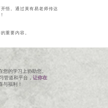
而开悟。通过黃有易老师传达
升！
讲的重要内容。
的在您的学习上协助您。
习管道和平台，
让你在
喜与福利！