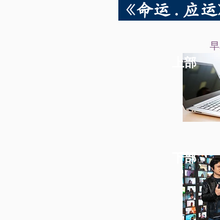
《命运 . 
早
上部
下部