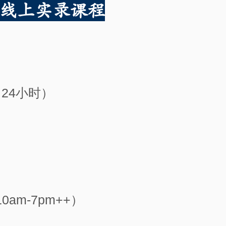
+线上实录课程
日（24小时）
0am-7pm++）