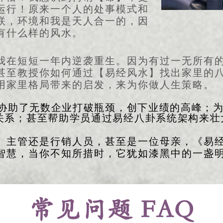
运行！原来一个人的处事模式和
联，环境和我是天人合一的，因
有什么样的风水。
我在短短一年内逆袭重生。因为有过一无所有
甚至教授你如何通过【易经风水】找出家里的
用家里格局带来的启发，来为你做人生策略。​
协助了无数企业打破瓶颈，创下业绩的高峰；
关系；甚至帮助学员通过易经八卦系统架构来壮
、主管还是行销人员，甚至是一位母亲，《易
智慧，当你不知所措时，它犹如漆黑中的一盏
常见问题 FAQ