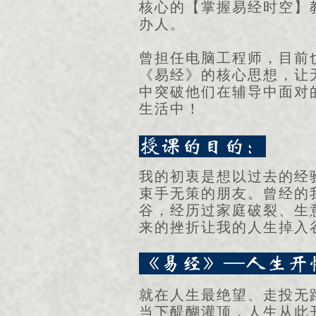
核心的【掌握易经时空】
办人。
曾担任电脑工程师，目前
《易经》的核心思想，让
中突破他们在辅导中面对
生活中！
授课的目的：
我的初衷是想以过去的经
束手无策的朋友。曾经的
谷，经历过家庭破裂、生
来的挫折让我的人生掉入
《易经》—人生开
就在人生最绝望、走投无
当下醍醐灌顶，人生从此