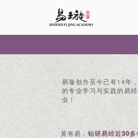
易璇创办至今已有14年
的专业学习与实践的易经
业！
30
黃有易，
钻研易经近
多