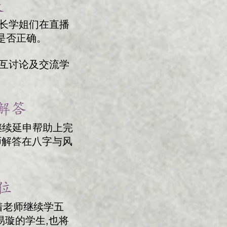
​
长学姐们在直播
是否正确。
互讨论及交流学
答 ​
，继续延申帮助上完
师解答在八字与风
 ​
着老师继续学五
易璇的学生,也将