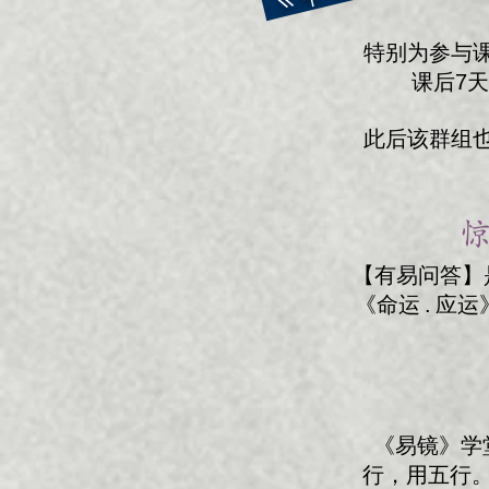
特别为参与
课后7
此后该群组
惊
【有易问答】是
《命运 . 
《易镜》学
行，用五行。