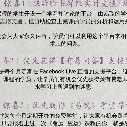
惊喜 1 ：
课后脸书群组实时支援7天 
课程的学生开设一个学习和讨论的平台，由易璇的学
天志愿支援，也协助检查上完课的学员的分析和运用
也会为大家永久保留，学员们可以利用这个平台来相
术上的问题。
喜2 ：
优先获得【有易问答】支援解
每个月定期在 Facebook Live 直播的支援平台
应运》课程的学员，让学员们有机会优先获得黃有易老
水学习上所遇到的迷思。 ​
惊喜3 ：
优先获得《易镜》学堂席位
堂为每个月定期开办的免费学堂，让大家有机会跟
只要报名上过一次《命运 . 应运》课程的你，就是