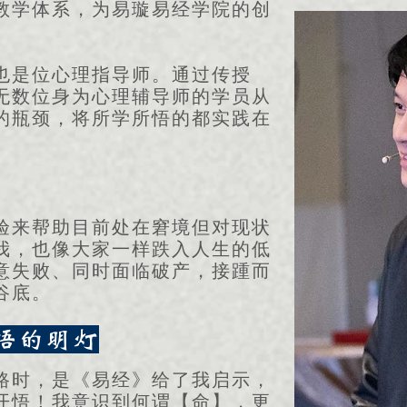
教学体系，为易璇易经学院的创
也是位心理指导师。通过传授
无数位身为心理辅导师的学员从
的瓶颈，将所学所悟的都实践在
验来帮助目前处在窘境但对现状
我，也像大家一样跌入人生的低
意失败、同时面临破产，接踵而
谷底。
悟的明灯
路时，是《易经》给了我启示，
开悟！我意识到何谓【命】，更