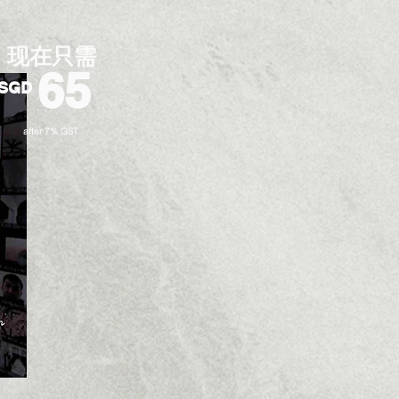
​现在只需
65
SGD
after 7% GST