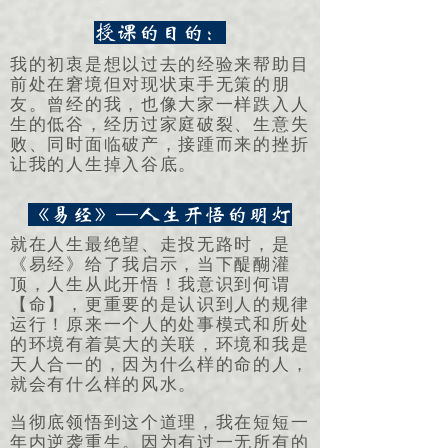
授课的目的：
我的初衷是想以过去的经验来帮助目
前处在窘境但对现状束手无策的朋
友。曾经的我，也像大家一样跌入人
生的低谷，经历过家庭破裂、生意失
败、同时面临破产，接踵而来的挫折
让我的人生掉入谷底。
《易经》—人生开悟的明灯
就在人生最绝望、走投无路时，是
《易经》给了我启示，当下醍醐灌
顶，人生从此开悟！我意识到何谓
【命】，更重要的是认识到人的规律
运行！原来一个人的处事模式和所处
的环境有着莫大的关联，环境和我是
天人合一的，因为什么样的命的人，
就会有什么样的风水。
当彻底领悟到这个道理，我在短短一
年内逆袭重生。因为有过一无所有的