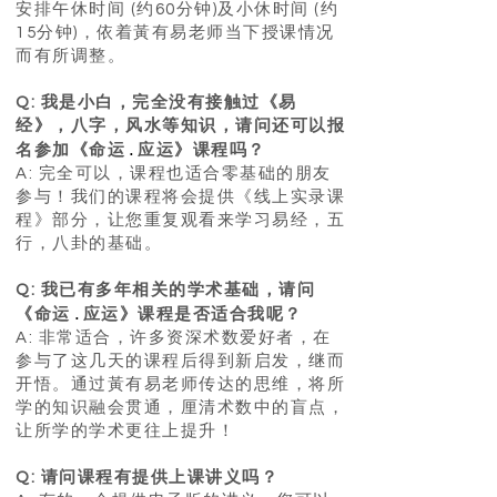
安排午休时间 (约60分钟)及小休时间 (约
15分钟)，依着黃有易老师当下授课情况
而有所调整。
​
Q: 我是小白，完全没有接触过《易
经》，八字，风水等知识，请问还可以报
.
名参加《命运
应运》课程吗？
A: 完全可以，课程也适合零基础的朋友
参与！我们的课程将会提供《线上实录课
程》部分，让您重复观看来学习易经，五
行，八卦的基础。
Q: 我已有多年相关的学术基础，请问
.
《命运
应运》课程是否适合我呢？
A: 非常适合，许多资深术数爱好者，在
参与了这几天的课程后得到新启发，继而
开悟。通过黃有易老师传达的思维，将所
学的知识融会贯通，厘清术数中的盲点，
让所学的学术更往上提升！
Q: 请问课程有提供上课讲义吗？