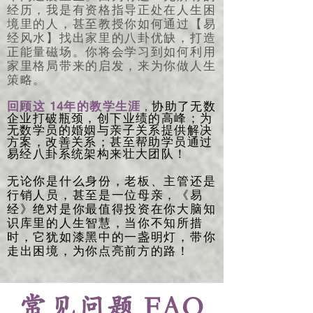
经历，我是有资格指导正处在人生困
境里的人，甚至教授你如何通过【易
经风水】找出家里的八卦优缺，打造
正能量磁场。你将会学习到如何利用
家里格局带来的启发，来为你做人生
策略。​
14
回顾这
年的教学生涯
协助了无数
，
企业打破瓶颈，创下业绩的高峰；为
无数学员的婚姻与亲子关系提供解决
方案，改善关系；甚至帮助学员通过
易经八卦系统架构来壮大团队！
无论你是什么身份，老板、主管还是
行销人员，甚至是一位母亲，《易
经》绝对是你最值得投资在你大脑知
识库里的人生智慧，当你不知所措
时，它犹如漆黑中的一盏明灯，带你
走出困境，为你点亮前方的路！
常见问题 FAQ