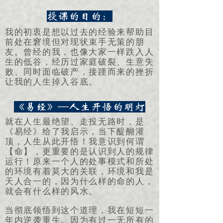
授课的目的：
我的初衷是想以过去的经验来帮助目
前处在窘境但对现状束手无策的朋
友。曾经的我，也像大家一样跌入人
生的低谷，经历过家庭破裂、生意失
败、同时面临破产，接踵而来的挫折
让我的人生掉入谷底。
《易经》—人生开悟的明灯
就在人生最绝望、走投无路时，是
《易经》给了我启示，当下醍醐灌
顶，人生从此开悟！我意识到何谓
【命】，更重要的是认识到人的规律
运行！原来一个人的处事模式和所处
的环境有着莫大的关联，环境和我是
天人合一的，因为什么样的命的人，
就会有什么样的风水。
当彻底领悟到这个道理，我在短短一
年内逆袭重生。因为有过一无所有的