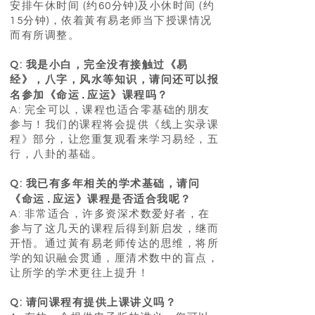
安排午休时间 (约60分钟)及小休时间 (约
15分钟)，依着黃有易老师当下授课情况
而有所调整。
​
Q: 我是小白，完全没有接触过《易
经》，八字，风水等知识，请问还可以报
.
名参加《命运
应运》课程吗？
A: 完全可以，课程也适合零基础的朋友
参与！我们的课程将会提供《线上实录课
程》部分，让您重复观看来学习易经，五
行，八卦的基础。
Q: 我已有多年相关的学术基础，请问
.
《命运
应运》课程是否适合我呢？
A: 非常适合，许多资深术数爱好者，在
参与了这几天的课程后得到新启发，继而
开悟。通过黃有易老师传达的思维，将所
学的知识融会贯通，厘清术数中的盲点，
让所学的学术更往上提升！
Q: 请问课程有提供上课讲义吗？