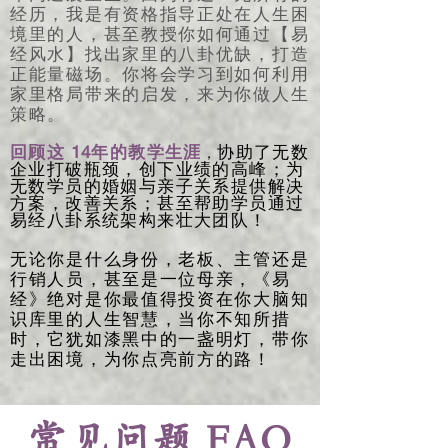
经历，我是有资格指导正处在人生困
境里的人，甚至教授你如何通过【易
经风水】找出家里的八卦优缺，打造
正能量磁场。你将会学习到如何利用
家里格局带来的启发，来为你做人生
策略。​
14
回顾这
年的教学生涯
协助了无数
，
企业打破瓶颈，创下业绩的高峰；为
无数学员的婚姻与亲子关系提供解决
方案，改善关系；甚至帮助学员通过
易经八卦系统架构来壮大团队！
无论你是什么身份，老板、主管还是
行销人员，甚至是一位母亲，《易
经》绝对是你最值得投资在你大脑知
识库里的人生智慧，当你不知所措
时，它犹如漆黑中的一盏明灯，带你
走出困境，为你点亮前方的路！
常见问题 FAQ