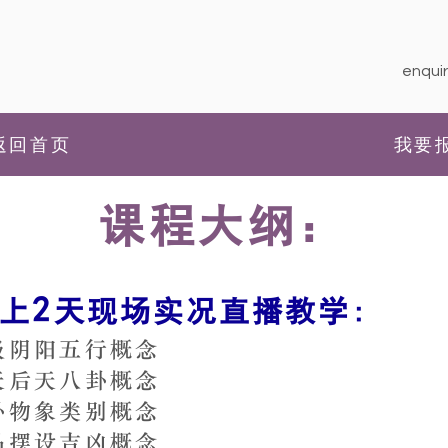
enquir
返回首页
我要
课程大纲：
2
上
天现场实况直播教学:
极阴阳五行概念
天后天八卦概念
卦物象类别概念
品摆设吉凶概念