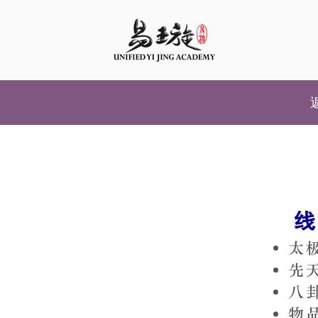
线
太
先
八
物