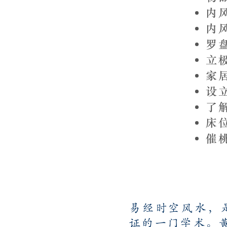
内
​
罗
立
家
设
了
床
催
易经时空风水，
证的一门学术。