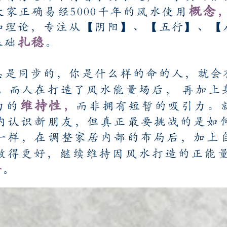
概念
家正确易经5000千年的风水使用
和理论，专注从【阴阳】、【五行】、【
扎稳
基础
。
息是同步的，你是什么样的命的人，就会
在打造了风水能量场后， 再加上
。而人
维持性
力的
而非拥有短暂的吸引力。
，
内认识新朋友，但真正最要挑战的是如
一样，在调整家居内部的布局后，加上
做得更好，继续维持因风水打造的正能
会
。