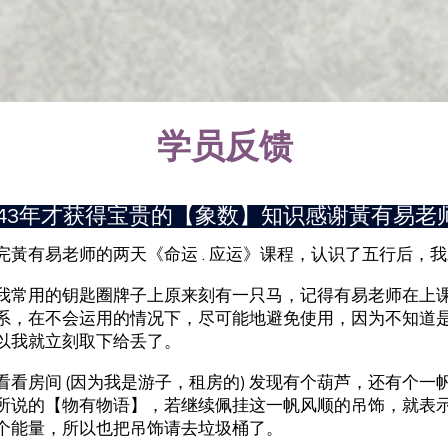
学员反馈
43年才获得宝贵的【象数】知识感谢黃有易老
完黃有易老师的两天《命运 . 应运》课程，认识了五行后，
我常用的钥匙圈牌子上原来刻有一只马，记得有易老师在上
系，在不会运用的情况下，尽可能地避免使用，因为不知道
以我就立刻取下给丢了。
看看房间 (因为我是游子，租房的) 发现有个葫芦，还有个
所说的【物有物语】，若继续佩挂这一帆风顺的吊饰，就表
个能量，所以也把吊饰请去垃圾桶了。