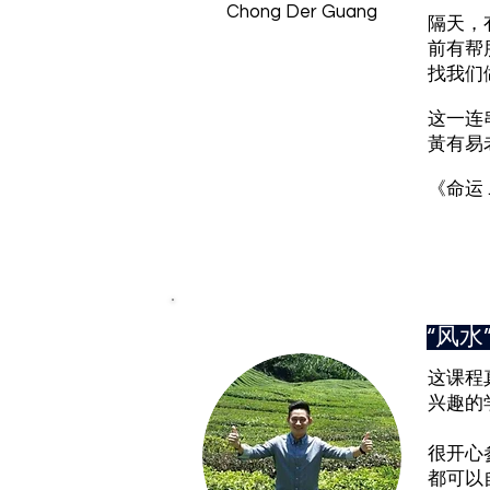
Chong Der Guang
隔天，
前有帮
找我们
这一连
黃有易
《命运
​“风
这课程
兴趣的
很开心
都可以