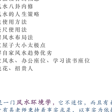
风水八卦内修
内风水的人生策略
盘使用方法
极尺使用法
居风水布局法
立屋子大小太极点
解自家风水趋势优劣
位风水、办公座位、学习读书座位
桃花、招贵人
风水环境学
是一门
不迷信，而且有
，
它
黃有易老师秉持着事实求是，以事实为依