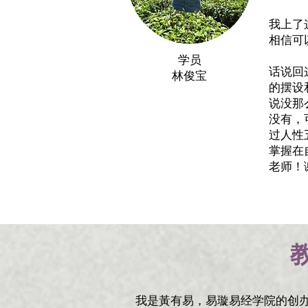
我上了
相信可
学员
话说回
​林俊宝
的摆设
说没那
没有，
过人性
掌握在
老师！
我是黃有易，易璇易经学院的创