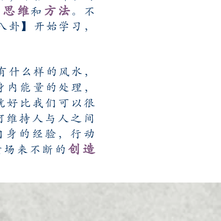
思维
方法
和
不
，
。
八卦】开始学习，
有什么样的风水，
身内能量的处理，
就好比我们可以很
何维持人与人之间
自身的经验，行动
创造
量场来不断的