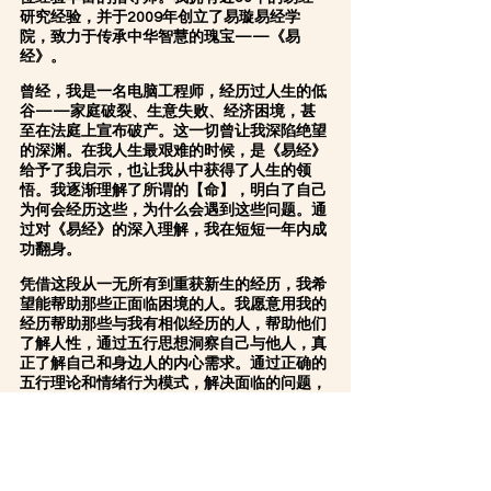
研究经验，并于2009年创立了易璇易经学
院，致力于传承中华智慧的瑰宝——《易
经》。
曾经，我是一名电脑工程师，经历过人生的低
谷——家庭破裂、生意失败、经济困境，甚
至在法庭上宣布破产。这一切曾让我深陷绝望
的深渊。在我人生最艰难的时候，是《易经》
给予了我启示，也让我从中获得了人生的领
悟。我逐渐理解了所谓的【命】，明白了自己
为何会经历这些，为什么会遇到这些问题。通
过对《易经》的深入理解，我在短短一年内成
功翻身。
凭借这段从一无所有到重获新生的经历，我希
望能帮助那些正面临困境的人。我愿意用我的
经历帮助那些与我有相似经历的人，帮助他们
了解人性，通过五行思想洞察自己与他人，真
正了解自己和身边人的内心需求。通过正确的
五行理论和情绪行为模式，解决面临的问题，
打破自我限制！
在过去近16年的教学中，我成功帮助了无数
学员解决婚姻、家庭及亲子关系问题，助力无
数企业突破困境、创造事业高峰。我还协助了