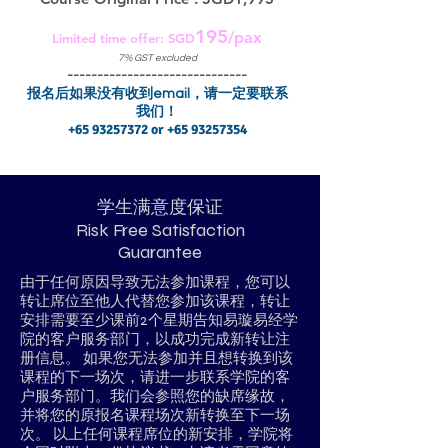
195
/pax
Limited time offer: SGD
7% GST excluded
------------------------------
​报名后如果没有收到email，请一定要联系
我们！
+65 93257372
or
+65 93257354
学生满意度保证
​Risk Free Satisfaction
Guarantee
由于任何原因导致无法参加课程，您可以
转让席位至他人代替您参加该课程，转让
安排需要至少课前2个星期告知易璇易经学
院的客户服务部门，以成功完成新转让注
册信息。 如果您无法参加并且想转换到该
课程的下一场次，请进一步联系学院的客
户服务部门。我们会参照您的缺席缘故，
并将您的原报名课程场次新转换至下一场
次。 以上任何课程席位的新安排，学院将