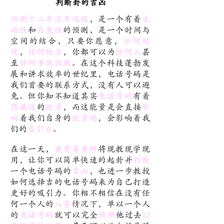
判断卦的吉凶
预测十二年流年运程
，是一个有着
主
动性
和
自发性
的预测，是一个时间与
空间的结合，只要你愿意，
任何时
候
，
任何地方
，你都可以为
任何人
甚
至
任何事做预测
。在这个科技蓬勃发
展和讲求效率的世纪里，电话号码是
我们首要的联系方式，没有人可以避
免。但你知不知道其实
电话号码
有着
隐藏性
的
能量
，而这能量是会直接
影
响
着我们自身的
能量场
，会影响着我
们的
吸引力
。
在这一天，
黃有易老师
将现教现学现
用，让你可以简单快速的起卦并
判断
一个电话号码的
吉凶
，也进一步教授
如何选择吉的电话号码来为自己打造
更好的吸引力。你相不相信在没有任
何一个人的
八字
情况下，单以一个人
的
电话号码
就可以完全
预测
他过去
12