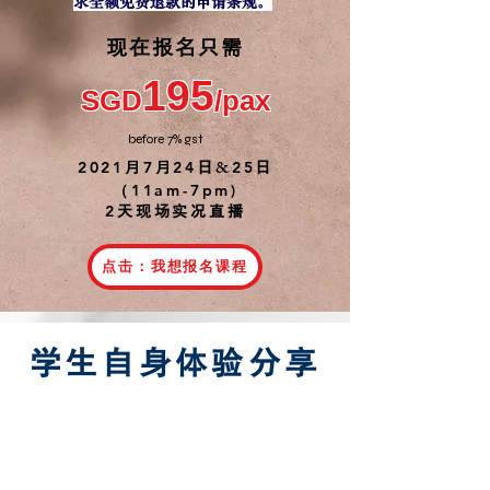
。
求全额免费退款的申请条规
​现在报名只需
195
SGD
/pax
​before 7% gst
&
2021
7
24
25
月
月
日
日
（11am-7pm)
2
天现场实况直播
点击：我想报名课程
学生自身体验分享