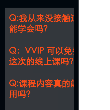
Q:我从来没接触过易经，
能学会吗？
A:完全可以！课程专为零基础设计，黄老
提供个性化指导，帮你从零开始掌握。
Q：VVIP 可以免费参加
这次的线上课吗？
A：VVIP 门人所享有的《命運·應運》终
免费参与权益，始终适用于学院标准开办
Q:课程内容真的能立刻应
体课程。此次的【国际线上席位】属于因
用吗？
外学员而额外增设的特殊学习配置（涉及
转播系统与线上支援成本），因此线上席
自动纳入 VVIP 终身免费权益范围，属于
A:绝对可以！所有内容都能直接用到你的
照顾措施。