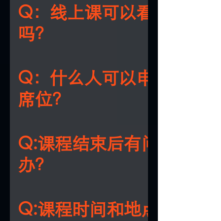
庭、事业和人际关系中，帮你立刻看到改
Q：线上课可以看回放
吗？
A：课程为实时同步直播，无回放，建议提
安排时间上课。
Q：什么人可以申请线上
席位？
A：线上席位优先开放给海外学员、因身体 
特殊原因无法到场的学员申请，本地学员
Q:课程结束后有问题怎么
选择线下席位获得完整体验。
办？
A:课程中有即时互动问答环节，课后还能
参加黄老师亲自带队的《命运·应运》复
Q:课程时间和地点在哪
会。