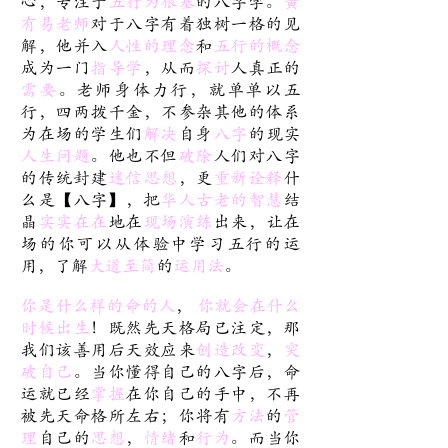
心，专注于
五行为根基
的八字学。
黃
有易老师
对于八字有着独树一格的见
解，他并入
人性的理念
和
五行的概念
成为一门
指导学
，从而
探讨
人真正的
需要
。老师身体力行，就单单以五
行，四两拨千金，不参杂其他的体系
为在场的学生们
解决
自身
八字
的现实
人生问题
。他也不但
破除
人们对八字
的传统封建
迷信思想
，更
重新诠释
什
么是【八字】，把
华人古老的智慧
结
晶
实实在在
地在
现场演练
出来，让在
场的你可以从体验中学习五行的运
用，了解
大道至简
的
运用法
。
你是什么样的命的人
，
你就会在什么
时候出生
！既然先天格局已注定，那
我们该善用后天效应来
创造改变
，
突
破自己
。当你懂得自己的八字后，命
运就已经
掌握
在你自己的手中，不再
被先天命格所左右；你将有
方法
的
管
理
自己的
思想
，
情绪
和
行为
。而当你