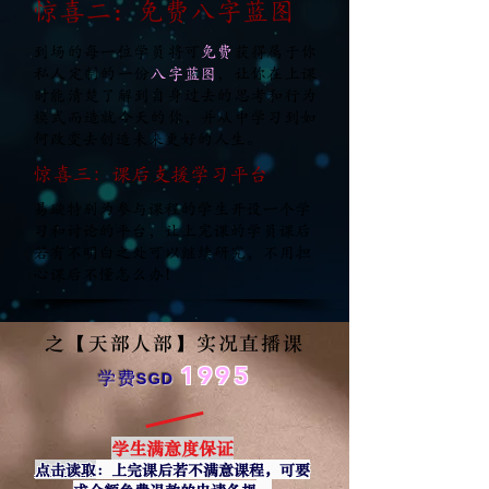
惊喜二：免费八字蓝图
到场的每一位学员将可
免费
获得属于你
私人定制的一份
八字蓝图
，让你在上课
时能清楚了解到自身过去的思考和行为
模式而造就今天的你，并从中学习到如
何改变去创造未来更好的人生。
惊喜三：课后支援学习平台
易璇特别为参与课程的学生开设一个学
习和讨论的平台，让上完课的学员课后
若有不明白之处可以继续研究，不用担
心课后不懂怎么办！
之【天部人部】实况直播课
1995
学费
SGD
学生满意度保证
点击读取
：上完课后若不满意课程，可要