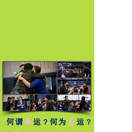
命
应
何谓
运
何为
运
？
？