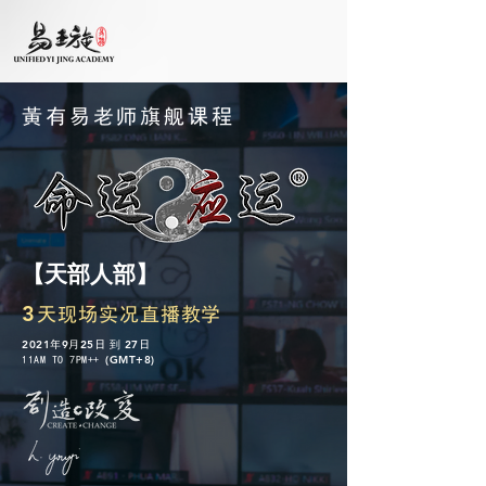
黃有易老师旗舰课程
【天部人部】
3
天现场实况直播教学
2021
9
25
到 27
年
月
日
日
(GMT+8)
11AM TO 7PM++