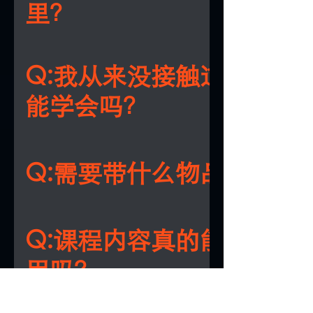
里？
A:课程在新加坡乌节路核心地段举行，报
功后，我们会通过邮件发送详细的时间、
Q:我从来没接触过易经，
和交通指南。
能学会吗？
A:完全可以！课程专为零基础设计，黄老
提供个性化指导，帮你从零开始掌握。
Q:需要带什么物品上课？
A:只需带上基本文具、笔记本、外套、水
个人用品，最重要的是带上开放的学习心
Q:课程内容真的能立刻应
用吗？
A:绝对可以！所有内容都能直接用到你的