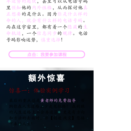
年运势的起伏
，甚至可以从电话号码
里
预知
他的
内外性格
，从而探讨他
真
正想要
的是什么。因为
你是什么样的
命的人，就会有什么样的电话号码
。
而在这宇宙里，都有着一个
隐藏
的
生
命轨迹
，一个
信息同步
的
规律
。电话
号码影响运势，
慎重选择
！
点击：我要参加课程
额外惊喜
惊喜一：体验实例学习
最后的重点还是
黃老师的免费指导
，帮
助你在人生道路上少走冤枉路！ 在荆棘
的人生道路上不会再迷茫，更是有方向
和方法的去面对，并【创造.改变】您接
下来的人生！