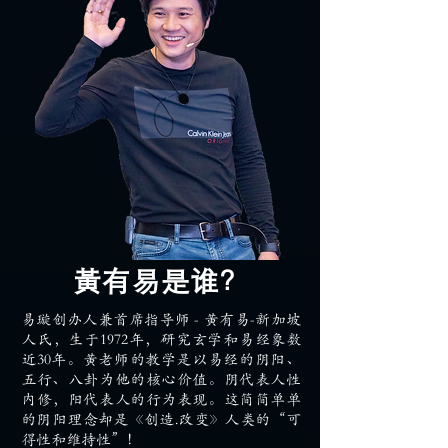
黃有易是谁？
易璇创办人兼首席指导师 - 黃有易-新加坡
人氏，生于1972年，研究玄学和易经象数
近30年。黃老师的教学是以易经的阴阳、
五行、八卦为他的核心价值。阴代表人性
内修，阳代表人的行为表现。这简简单单
的阴阳理念却是《创造.改变》人类的“可
得性和维持性”！