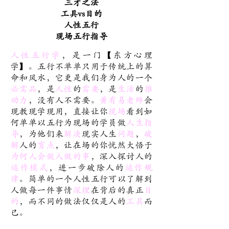
三才之法
工具vs目的
人性五行
现场五行指导
人性五行学
，是一门【东方心理
学】。五行不单单只用于传统上的算
命和风水，它更是我们身为人的一个
必需品
，是
人性
的
需要
，是
生活
的
推
动力
，没有人不需要。
黃有易老师
会
现教现学现用，直接让你
现场
看到如
何单单以五行为现场的学员做
人生指
导
，为他们来
解决
现实人生
问题
，
破
解
人的
盲点
，让在场的你恍然大悟于
为何人会做人做的事
，深入探讨人的
运作模式
，进一步破除人的
运作规
律
。简单的一个人性五行可以了解到
人做每一件事情
深埋
在背后的真正
目
的
，而不同的做法仅仅是人的
工具
而
已。