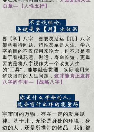
够在短时间内自我痊愈，
开启新的人生
页章—【人性五行】
不空谈理论，
关键是要【用】出效果
要【学】八字，更要灵活运【用】八字
架构看待问题、特性甚至是人生。学八
字的目的不仅仅用来论命，也不只是着
重于看桃花运、财运，寿命长短，更重
要的是将八字视作为一个改变人生
的“工具”，能够融会贯通，实际地用来
解决眼前的人生问题，
这才能真正发挥
八字的作用—【战略八字】
你是什么样命的人，
就会有什么样的能量场
宇宙间的万物，存在一定的发展规
律。基于此，无论是身处的环境，身
边的人，还是所携带的物品，我们都