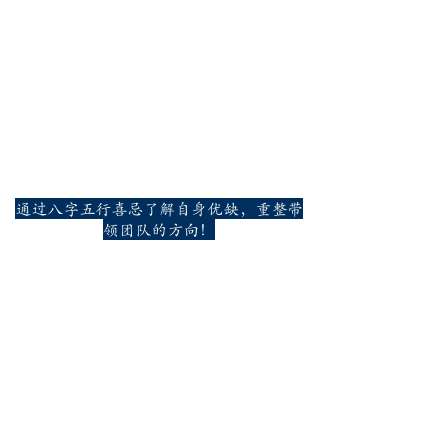
通过八字五行喜忌了解自身优缺，重整带
领团队的方向！
惊讶老师竟可以通过电话号码预测过去运