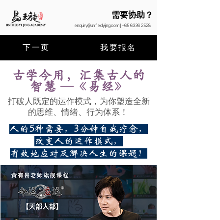
需要协助？
enquiry@unifiedyijing.com
|
+65 6336 2528
下一页
我要报名
古学今用，汇集古人的
智慧 —《易经》
打破人既定的运作模式，为你塑造全新
的思维、情绪、行为体系！
人的5种需要，3分钟自我疗愈，
改变人的运作模式，
有效地应对及解决人生的课题！