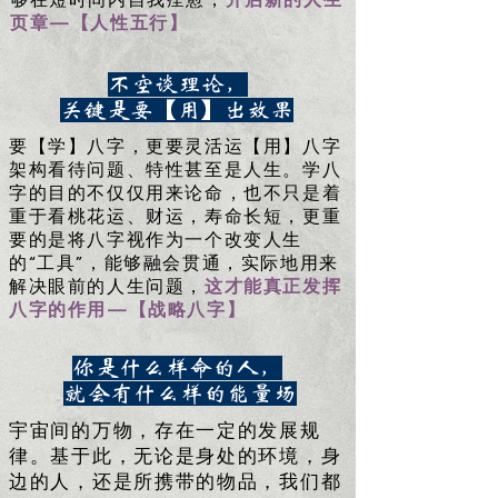
够在短时间内自我痊愈，
开启新的人生
页章—【人性五行】
不空谈理论，
关键是要【用】出效果
要【学】八字，更要灵活运【用】八字
架构看待问题、特性甚至是人生。学八
字的目的不仅仅用来论命，也不只是着
重于看桃花运、财运，寿命长短，更重
要的是将八字视作为一个改变人生
的“工具”，能够融会贯通，实际地用来
解决眼前的人生问题，
这才能真正发挥
八字的作用—【战略八字】
你是什么样命的人，
就会有什么样的能量场
宇宙间的万物，存在一定的发展规
律。基于此，无论是身处的环境，身
边的人，还是所携带的物品，我们都