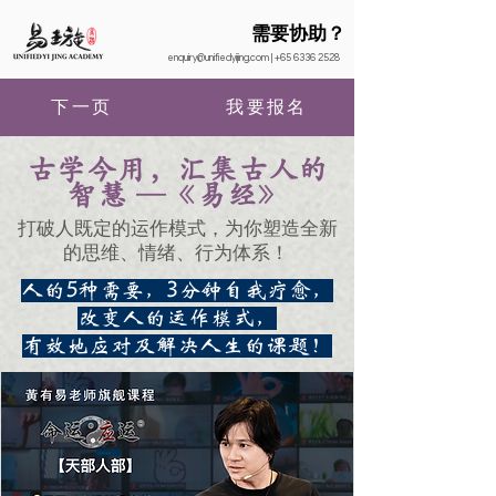
需要协助？
enquiry@unifiedyijing.com
|
+65 6336 2528
下一页
我要报名
古学今用，汇集古人的
智慧 —《易经》
打破人既定的运作模式，为你塑造全新
的思维、情绪、行为体系！
人的5种需要，3分钟自我疗愈，
改变人的运作模式，
有效地应对及解决人生的课题！