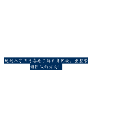
通过八字五行喜忌了解自身优缺，重整带
领团队的方向！
惊讶老师竟可以通过电话号码预测过去运