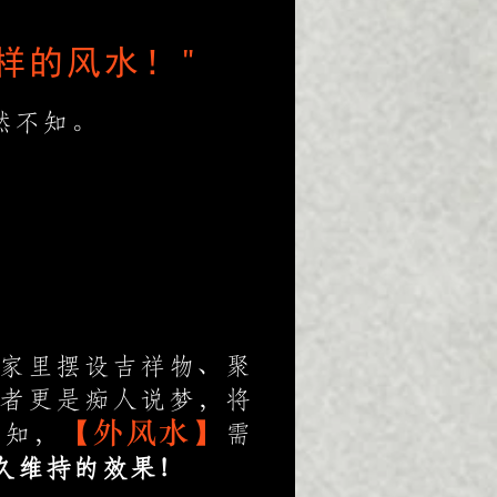
样的风水！"
然不知。
家里摆设吉祥物、聚
者更是痴人说梦，将
【外风水】
不知，
需
久维持的效果！