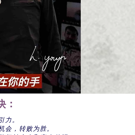
诀：
引力。
造机会，转败为胜。