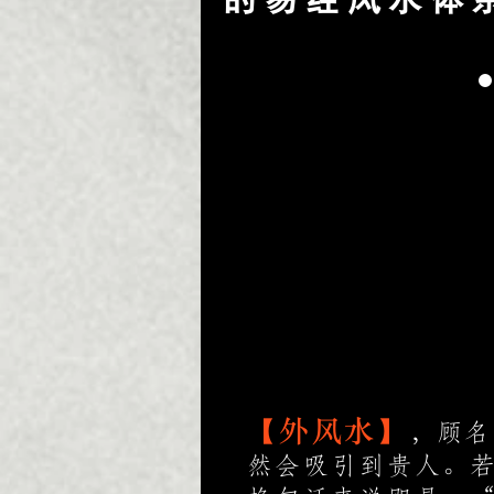
外风水【阳】
引动磁场能量、打造
吸引力、趋吉避凶！
【外风水】
，顾名
然会吸引到贵人。