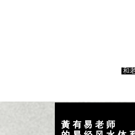
​ 
黃有易老师
的易经风水体