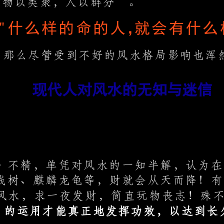
“物以类聚，人以群分”。
"什么样的命的人，
就会有什么
：
，那么尽管受到不好的风水格局影响也浑
现代人对风水的无知与迷信
只迷于摆设吉祥物，却忘了修人！
将希望寄托于风水术，玩物丧志！
》不精，单凭对风水的一知半解，认为在
钱树、麒麟龙龟等，财就会从天而降！有
风水，求一夜发财，简直玩物丧志！殊
】
的运用才能真正地发挥功效，以达到长