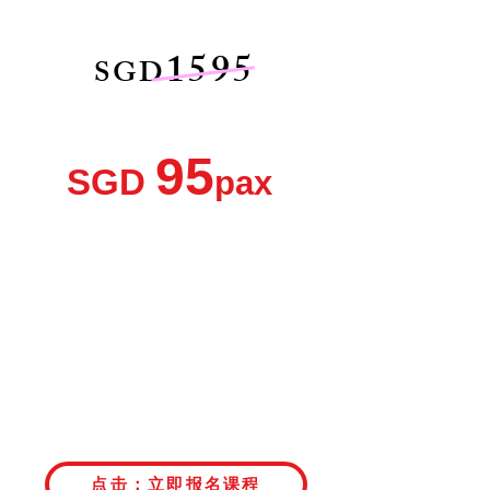
两个课程价值共高达：
1595
SGD
现在报名只需付：
95
SGD
pax
不包括 GST 7%
一个价钱，两个课程
你还等什么
！
早鸟价倒数：
点击：立即报名课程