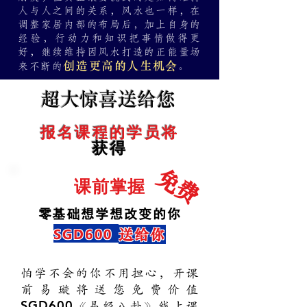
人与人之间的关系，风水也一样，在
调整家居内部的布局后，加上自身的
经验，行动力和知识把事情做得更
好，继续维持因风水打造的正能量场
创造更高的人生机会
来不断的
。
​超大惊喜送给您
​报名课程的学员将
获得
​免费
​课前掌握
零基础想学想改变的你
SGD
600
送给你
怕学不会的你不用担心，开课
前易璇将送您免费价值
SGD600
《易经八卦》线上课