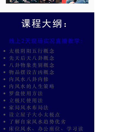
课程大纲：
2
线上
天现场实况直播教学:
太极阴阳五行概念
先天后天八卦概念
八卦物象类别概念
物品摆设吉凶概念
内风水八卦内修
​内风水的人生策略
罗盘使用方法
立极尺使用法
家局风水布局法
设立屋子大小太极点
了解自家风水趋势优劣
床位风水、办公座位、学习读