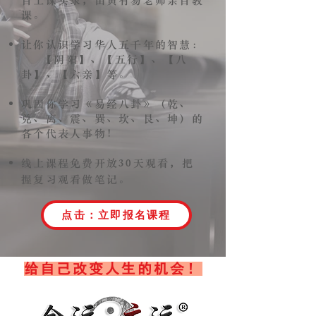
自上课实录，由黃有易老师亲自教
课。
让你认识学习华人五千年的智慧：
【阴阳】、【五行】、【八
卦】、【六亲】等。
巩固你学习《易经八卦》（乾、
兑、离、震、巽、坎、艮、坤）的
各个代表人事物！
30
线上课程免费开放
天观看，把
握复习观看做笔记。
点击：立即报名课程
​给自己改变人生的机会！