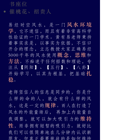
书座位
催桃花、招贵人
风水环境
易经时空风水，是一门
学
不迷信，而且有着非常高科学
，它
性验证的一门学术。黃有易老师秉持
着事实求是，以事实为依据，不信口
开合的理念，立志教授大家正确易经
概念
思维
5000千年的风水使用
和
，
方法
不痴迷于任何招数和理论，专
。
注从【阴阳】、【五行】、【八卦】
扎
开始学习，以其为根基，把基础
稳
。
老师坚信人的信息是同步的，你是什
么样的命的人，就会有什么样的风
规律
水，这是一定的
在打造了
。而人
风水的外能量场后， 再加上内能量自
维持
我调整，就可以加大吸引力的
性
而非拥有短暂的吸引力。就好比
，
我们可以很简单地在几分钟内认识新
朋友，但真正最要挑战的是如何维持