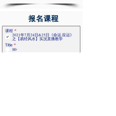
报名课程
R
课程
*
2021年7月24日&25日《命运.应运》
e
之【易经风水】实况直播教学
q
u
Title
*
i
Mr
r
Ms
e
d
Surname
First Name
Phone Number