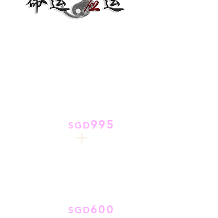
之【易经风水】
年
月
日 &
日
2021
7
24
25
时间
：11:00am ~ 7:00pm++
​线上现场实况直播
《实况直播课》
995
​价值
SGD
+
30
开放
天观看
《易经八卦》
线上实录视频课 （必修基础课）
课前学习​日期：2021年7月1日
至 30日
600
​价值
SGD