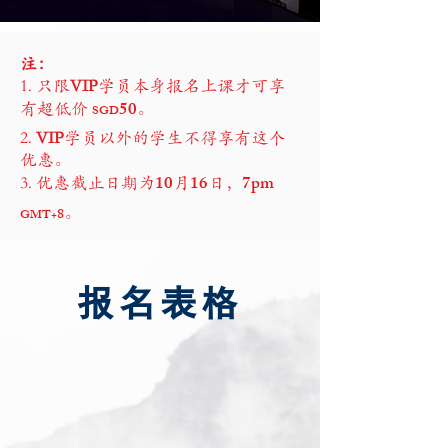
注：
1. 只限
VIP
学员本身报名上课才可享
50
有超低价
。
SGD
2.
VIP
学员以外的学生不得享有这个
优惠。
10
16
7pm
3. 优惠截止日期为
月
日，
。
8
GMT+
报名表格