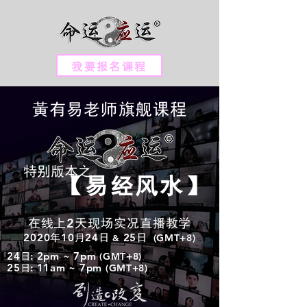
我要报名课程
黃有易老师旗舰课程
特别版本之
【易经风水】
2
在线上
天现场实况直播教学
2020
10
24
25
(GMT+8)
年
月
日
&
日
24
: 2pm ~ 7pm
(GMT+8)
日
25
: 11am ~ 7pm
(GMT+8)
日