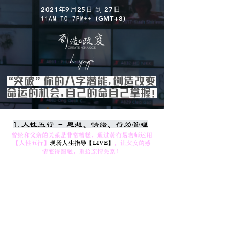
2021
9
25
到 27
年
月
日
日
(GMT+8)
11AM TO 7PM++
“突破”你的八字潜能，创造改变
命运的机会，自己的命自己掌握！
1.人性五行
-
思想、情绪、行为管理
曾经和父亲的关系是非常糟糕，通过黃有易老师运用
LIVE
【人性五行】
现场人生指导【
】
，让父女的感
情变得圆融，重拾亲情关系！