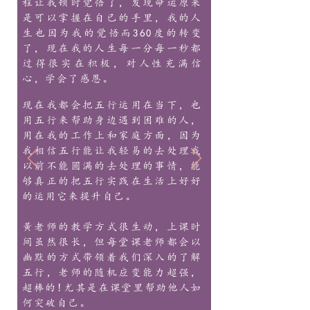
程让我顿时觉悟了，发现命运原来
是可以掌握在自已的手里，我的人
生也因为我的觉悟而360度的转变
了，现在我的人生每一分每一秒都
过得很实在积极，对人性充满信
心，学会了感恩。
现在我都会把五行运用在当下，也
用五行来帮助身边遇到困难的人，
用在我的工作上和家庭方面，因为
我相信五行能让我轻易的去处理我
以前不能圆满的去处理的事情，能
够真正的把五行实践在生活上好好
的运用它来提升自己。
黃老师的教学方式很生动，上课时
间虽然很长，但每堂课老师都会以
幽默的方式带领着我们深入的了解
五行，老师的随机应变能力超强，
超棒的!尤其是在课堂里帮助他人如
何突破自己。