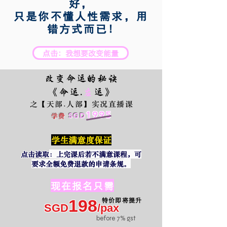
好，
只是你不懂人性需求，用
错方式而已!
点击：我想要改变能量
改变命运的秘诀
《命运.
应
运》
之
【天部.人部】实况直播课
1995
SGD
学费
学生满意度保证
点击读取
：上完课后若不满意课程，可
。
要求全额免费退款的申请条规
​现在报名只需
​特价即将提升
198
SGD
/pax
​before 7% gst