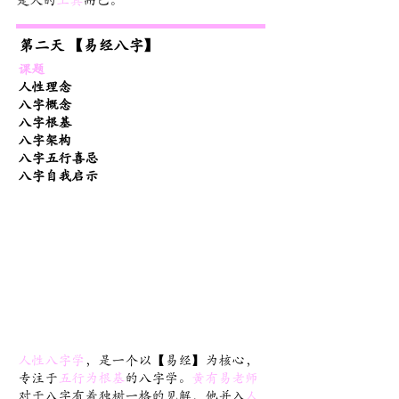
是人的
工具
而已。
第二天 【易经八字】
课题
人性理念
八字概念
八字根基
八字架构
八字五行喜忌
八字自我启示
人性八字学
，是一个以【易经】为核心，
专注于
五行为根基
的八字学。
黃有易老师
对于八字有着独树一格的见解，他并入
人