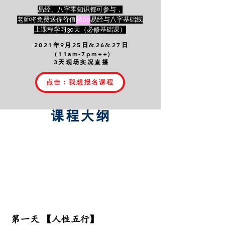
​易经、八字零知识都可参与，
老师将免费送你价值
$600
易经与八字基础线
上课程学习30天（必修基础课）
2021
9
25
&
26
&
27
年
月
日
日
（11am-7pm++)
3
天现场实况直播
点击：我想报名课程
课程大纲
第一天 【人性五行】