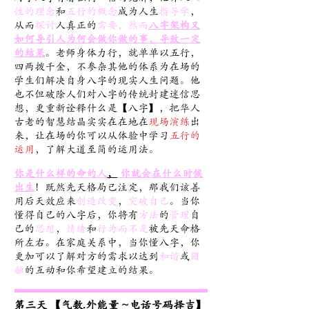
性的理念
和
五行的概念
成为人生
指导学
，
从而
探讨
人真正的
需要，然而
八字架构又
如何导引人为何会做你做的事，导致一定
的结果
。老师身体力行，就单单以五行，
四两拨千金，不参杂其他的体系为在场的
学生们解决自身八字的现实人生问题。他
也不但破除人们对八字的传统封建迷信思
想，更重新诠释什么是【八字】，把华人
古老的智慧结晶实实在在地在
现场演练
出
来，让在场的你可以从体验中学习
五行的
运用
，了解大道至简的运用法。
你是什么样的命的人
，
你就会在什么时候
出生
！既然先天格局已注定，那我们该善
用后天效应来
创造改变
，
突破自己
。当你
懂得自己的八字后，你将有
方法
的
管理
自
己的
思想
，
情绪
和
行为而不是
被先天命格
所左右
。在家庭关系中，当你懂八字，你
更加可以了解对方的需求以达到
和谐
或
圆
融
的互动和你希望建立的结果。
第三天 【气数.外能量 ~电话号码择吉】