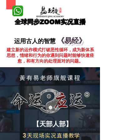
​全球同步
实况直播
ZOOM
《易经》
运用古人的智慧
建立新的运作模式打破恶性循环，成为新体系
思想，情绪和行为的你遇到问题时能够快速痊
愈，和有方向的处理面对的问题。
黃有易老师旗舰课程
【天部人部】
3
天现场实况直播教学