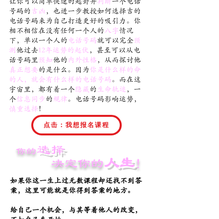
让你可以简单快速的起卦并
判断
一个电话
号码的
吉凶
，也进一步教授如何选择吉的
电话号码来为自己打造更好的吸引力。你
相不相信在没有任何一个人的
八字
情况
下，单以一个人的
电话号码
就可以完全
预
测
他过去
12年运势的起伏
，甚至可以从电
话号码里
预知
他的
内外性格
，从而探讨他
真正想要
的是什么。因为
你是什么样的命
的人，就会有什么样的电话号码
。而在这
宇宙里，都有着一个
隐藏
的
生命轨迹
，一
个
信息同步
的
规律
。电话号码影响运势，
慎重选择
！
点击：我想报名课程
选择
你的
人生
决定你的
！
如果你这一生上过无数课程却还找不到答
案，这里可能就是你得到答案的地方。
给自己一个机会，与其等着他人的改变，