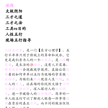
课题
太极阴阳
三才之道
三才之法
工具vs目的
人性五行
现场五行指导
人性五行学
，是一门【东方心理学】。五
行不单单只用于传统上的算命和风水，它
更是我们身为人的一个
必需品
，是
人性
的
需要
，是生活的
推
动力
，没有人不需要。
黃有易老师
会现教现学现用，直接让你
现
场
看到如何单单以五行为现场的学员做
人
生指导
，为他们来
解决
现实人生
问题
，
破
解
人的
盲点
，让在场的你恍然大悟于
为何
人会做人做的事
，深入探讨人的
运作模
式
，进一步破除人的
运作规律
。简单的一
个人性五行可以了解到人做每一件事情
深
埋
在背后的真正
目的
，而不同的做法仅仅