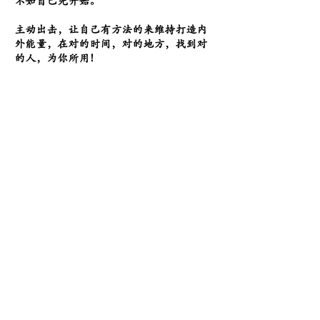
不如自己先开始。
主动出击，让自己有方法的来维持打造内
外能量，在对的时间，对的地方，找到对
的人，为你所用！
让自己有机会带领自己成长，也带领他人
一起成长，成为一个有感染力，有影响力
的人，也让自己有机会兼备【
道与术
】。
额外惊喜
惊喜一：体验现场实例学习
最后的重点还是
黃老师的免费现场指
导
，如若现在的你正面对着人生道路的
迷茫，您可现场举手获取老师的人性八
字指导，让你更是有方向和方法的去面
对问题，并【创造.改变】您接下来的人
生路！
惊喜二：免费八字蓝图