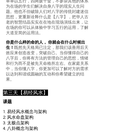
单单以五行，四两拨千金，不参杂其他的体系
为在场的学生们解决自身八字的现实人生问
题。他也不但破除人们对八字的传统封建迷信
思想，更重新诠释什么是【八字】，把华人古
老的智慧结晶实实在在地在现场演练出来，让
在场的你可以从体验中学习五行的运用，了解
大道至简的运用法。
你是什么样的命的人， 你就会在什么时候出
生！
既然先天格局已注定，那我们该善用后天
效应来创造改变，突破自己。当你懂得自己的
八字后，你将有方法的管理自己的思想，情绪
和行为而不是被先天命格所左右。在家庭关系
中，当你懂八字，你更加可以了解对方的需求
以达到和谐或圆融的互动和你希望建立的结
果。
第三天【易经风水】
课题
1. 易经风水概念与架构
2. 风水命盘架构
3. 太极点架构
4. 八卦概念与架构