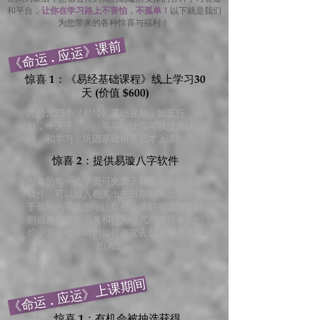
和平台，
让你在学习路上不害怕，不孤单！
以下就是我们
为您带来的各种惊喜与福利！
《命运 . 应运》课前
惊喜 1：《易经基础课程》线上学习30
天 (价值 $600)
共包含23个《易经》基础视频，如五行，八
卦，十天干。。。等等，让你可以提前认识
和学习，巩固基础根基后才上课。
惊喜 2：提供易璇八字软件
报名的每一位学员可免费下载安装易璇八字
软件，可以输入相关出生日期时间后获得属
于你的八字蓝图，让你在上课时能清楚了解
到自身过去的思考和行为模式而造就今天的
你，并从中学习到如何改变去创造未来更好
的人生。
《命运 . 应运》上课期间
惊喜 1：有机会被抽选获得