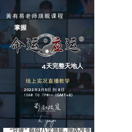
黃有易老师旗舰课程
掌握
4天完整天地人
线上实况直播教学
2022
3
5
到 8
年
月
日
日
(GMT+8)
10AM TO 7PM++
“突破”你的八字潜能，创造改变