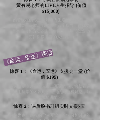
黃有易老师的LIVE人生指导 (价值
$15,000)
如若现在的你正面对着人生道路的迷茫，可
现场举手获取老师的人性八字指导，让你更
是有方向和方法的去面对问题，并【创造.改
变】你接下来的人生路！
《命运 . 应运》课后
惊喜 1：《命运 . 应运》支援会一堂 (价
值 $195)
由黃有易老师亲自支援上完课的你，协助在课
后运用所学的术数时所碰到的问题和疑惑，让
你更加精进学习。
惊喜 2：课后脸书群组实时支援7天
特别为参与课程的学生开设一个学习和讨论的
平台，由易璇的学长学姐们志愿支援，也协助
检查上完课的学员的分析和运用是否正确。
惊喜 3：终身电邮学术支援