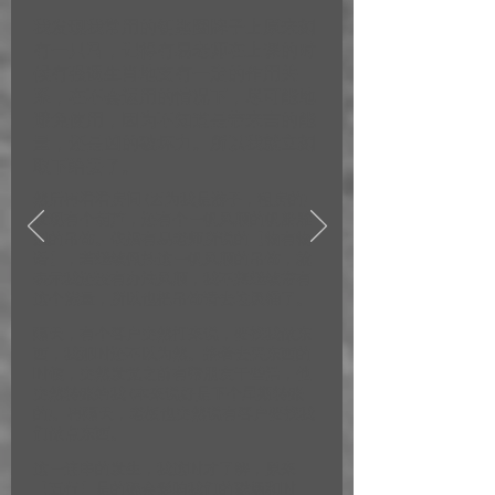
我发现我常用的钥匙圈牌子上原来刻
有一只马，记得有易老师在上课的时
候有强调生肖地支有一定的作用关
系，在不会运用的情况下，尽可能地
避免使用，因为不知道是带来吉的能
量，还是凶的破坏力。所以我就立刻
取下给丢了。
然后再看看房间 (因为我是游子，租房的)
发现有个葫芦，还有个一帆风顺的帆船雕
剋的吊饰。依据有易老师所说的【物有物
语】，若继续佩挂这一帆风顺的吊饰，就
表示我还没有办法风顺，我不想继续带有
这个能量，所以也把吊饰请去垃圾桶了。
隔天，有个客户突然打来说，要找我做东
西，我那时还不以为然。接着去买东西的
时候，突然发觉之前有帮朋友干些活，他
突然转账给我 (本来说好是下个星期转账
的)。再隔天，老板也突然说有客户要找我
们做点东西。
这一连串的发生，我这时才了解，原来
【五行】是的确会影响我们的磁场和时