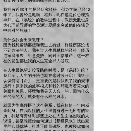
我是黃有易，易璇易经学院的创办人。
我拥有近30年的易经研究经验，创办学院已经12
年了。我曾经是电脑工程师，现在也是位心理指
导师。在《易经》的教学过程中，教授无数也身
为心理辅导师的学员通过易经来突破他们在辅导
中面对的瓶颈！
为什么我会出来教课？
因为我想帮助那些和我过去有过一样经历还没找
不到办法的人。我有过人生最糟糕的经验，经历
过家庭破裂、生意失败、同时面临破产，这一桩
桩的发生都让我的人生完全掉入谷底。
在人生最绝望走投无路的时候，是《易经》给了
我启示，人生的开悟也就在这时候开启！我终于
认识何谓【命】，更重要的是我认识了我的规律
运行！原来我的处事模式和我的环境有着莫大的
关联和关系，环境和我是天人合一的，因为什么
样的命的人，就会有什么样的风水。
就因为彻底领悟了这个关系，我在短短一年内咸
鱼翻身。在我以往的人生里曾有过一无所有的经
历，我是有资格对那些正处在人生面临困境的人
说话，甚至教授你如何通过【易经风水】找出家
里的八卦优缺，打造正能量磁场。也教授你如何