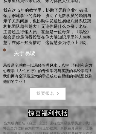
从家里格局带来启发，来为你做人生策略。
​我在这12年的教学里，协助了无数企业打破瓶
颈，创建事业的高峰，协助了无数学员的婚姻与
亲子关系问题，也协助学员通过易经八卦系统架
构把团队越带越大！无论你是什么身份，老板、
主管还是行销人员，甚至是一位母亲，《易经》
都会是你最值得投资在你大脑知识库里的人生智
慧，在你不知所措时，这智慧会为你点上明灯。
​ 关于易璇：
易璇是全球唯一以易经管理风水，八字，预测和东方
心理学《人性五行》的专业学习与实践的易经学院！
我们拥有全球最庞大的学员成功在易经的领域里找到
他们的专业！
我要报名
惊喜福利包括
当您成功报名《命运 . 应运》课程成为易璇学员后，我们
将会全方位的在您的学习上协助您。所以在开课前，上课
期间到课后，您都会得到我们易璇所安排的各种学习管道