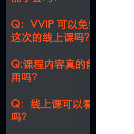
A:完全可以！课程专为零基础设计，黄老
提供个性化指导，帮你从零开始掌握。
Q：VVIP 可以免费参加
这次的线上课吗？
A：VVIP 门人所享有的《命運·應運》终
免费参与权益，始终适用于学院标准开办
Q:课程内容真的能立刻应
体课程。此次的【国际线上席位】属于因
用吗？
外学员而额外增设的特殊学习配置（涉及
转播系统与线上支援成本），因此线上席
自动纳入 VVIP 终身免费权益范围，属于
A:绝对可以！所有内容都能直接用到你的
照顾措施。
庭、事业和人际关系中，帮你立刻看到改
Q：线上课可以看回放
吗？
A：课程为实时同步直播，无回放，建议提