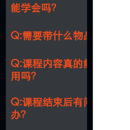
能学会吗？
A:完全可以！课程专为零基础设计，黄老
提供个性化指导，帮你从零开始掌握。
Q:需要带什么物品上课？
A:只需带上基本文具、笔记本、外套、水
个人用品，最重要的是带上开放的学习心
Q:课程内容真的能立刻应
用吗？
A:绝对可以！所有内容都能直接用到你的
庭、事业和人际关系中，帮你立刻看到改
Q:课程结束后有问题怎么
办？
A:课程中有即时互动问答环节，课后还能