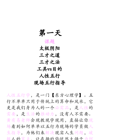
第一天
课题
太极阴阳
三才之道
三才之法
工具vs目的
人性五行
现场五行指导
人性五行学
，是一门【东方心理学】。五
行不单单只用于传统上的算命和风水，它
更是我们身为人的一个
必需品
，是
人性
的
需要
，是
生活
的
推动力
，没有人不需要。
黃有易老师
会现教现学现用，直接让你
现
场
看到如何单单以五行为现场的学员做
人
生指导
，为他们来
解决
现实人生
问题
，
破
解
人的
盲点
，让在场的你恍然大悟于
为何