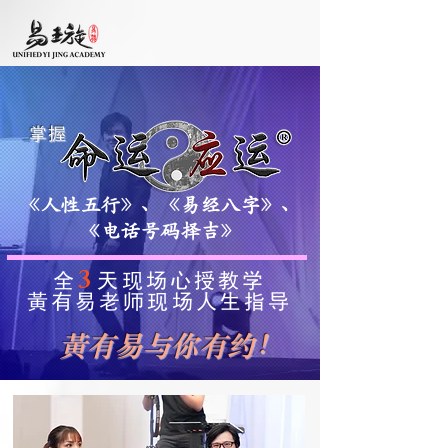
掌握
《人性五行》、《易经八字》、
《电话号码择吉》
3
全
天现场心授教学
黃有易老师现场人生指导
黃有易与你有约！