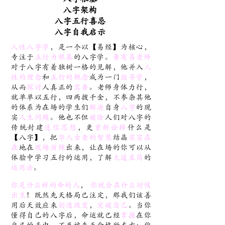
八字架构
八字五行喜忌
八字自我启示
人性八字学
，是一个以【易经】为核心，
专注于
五行为根基
的八字学。
黃有易老师
对于八字有着独树一格的见解，他并入
人
性的理念
和
五行的概念
成为一门
指导学
，
从而
探讨
人真正的
需要
。老师身体力行，
就单单以五行，四两拨千金，不参杂其他
的体系为在场的学生们
解决
自身
八字
的现
实
人生问题
。他也不但
破除
人们对八字的
传统封建
迷信思想
，更
重新诠释
什么是
【八字】，把
华人古老的智慧
结晶
实实在
在
地在
现场演练
出来，让在场的你可以从
体验中学习五行的运用，了解
大道至简
的
运用法
。
你是什么样的命的人
，
你就会在什么时候
出生
！既然先天格局已注定，那我们该善
用后天效应来
创造改变
，
突破自己
。当你
懂得自己的八字后，命运就已经
掌握
在你