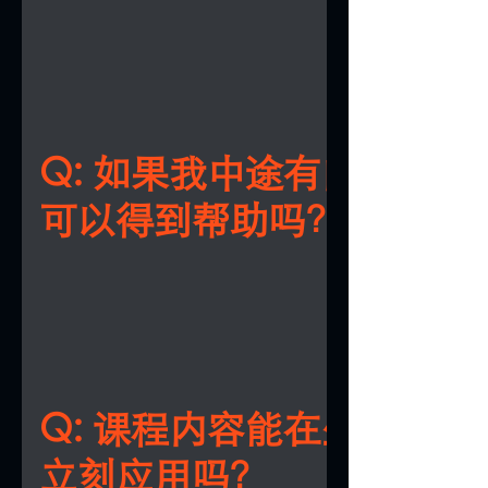
无数的风水，最终在人生是失败收场！在
A: 课程适合任何想要掌握命运和生活主动
生中最低谷的时候， 他恨透了每一次的早
人士，无论你是事业上遇到瓶颈，还是希
晨，只因今天的问题还没有得到任何解决
善家庭关系, 个人财运或想追求更高人生成
又来到了新的一天面对新的问题。 但在某
的，课程将为你提供实用的调整方法。
天的早晨，他突然对外局物象有特殊感应
老师的人生中也曾经跌落谷底，甚至经历
着家前方（南方）有一间空屋，西南方有
业和家庭上的失败，最终面临破产。过去
Q: 如果我中途有问题，
乐场，西方有个电房，他在往其它方位观
历一个低谷，他寻求了很多很多风水学术
老师似乎开始对易经象术领悟了些什么！
可以得到帮助吗？
方法来帮助自己，希望可以让自己少走不
刻跑回公司和更早前的公司旧址， 发现分
的错路。但，事与愿违！他不甘愿为何打
出来的结果是惊人的相似。自那一天起，
无数的风水，最终在人生是失败收场！在
醒悟了，他发现【什么样的命的人，就一
A: 课程中我们提供即时互动问答环节，帮
生中最低谷的时候， 他恨透了每一次的早
有什么样的风水格局！】，他彻底的开悟
解决所有疑问。课程结束后，你还可以加
晨，只因今天的问题还没有得到任何解决
极，八卦，五行，也重新认识了【易经】
们提供的线上支持群组，继续得到团队的
又来到了新的一天面对新的问题。 但在某
【易经】启发了老师，重整了他的人生，
导。
天的早晨，他突然对外局物象有特殊感应
让他成长，成熟，自我管理，掌握人际，
老师的人生中也曾经跌落谷底，甚至经历
着家前方（南方）有一间空屋，西南方有
字，预测，风水学，甚至用于心理指导学
业和家庭上的失败，最终面临破产。过去
Q: 课程内容能在生活中
乐场，西方有个电房，他在往其它方位观
终成为了老师的再生父母。 黃老师领悟了
历一个低谷，他寻求了很多很多风水学术
老师似乎开始对易经象术领悟了些什么！
切后， 终于了解当时为什么会有等等的失
立刻应用吗？
方法来帮助自己，希望可以让自己少走不
刻跑回公司和更早前的公司旧址， 发现分
败！他领悟到了人生一定要有象数思维，