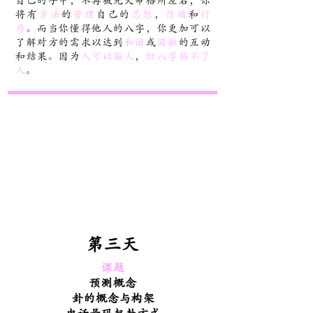
自己的手中，不再被先天命格所左右；你
将有
方法
的
管理
自己的
思想
，
情绪
和
行
为
。而当你懂得他人的八字，你更加可以
了解对方的需求以达到
和谐
或
圆融
的互动
和结果。因为
人可以骗人
，
但八字骗不了
人
。
第三天
课题
预测概念
卦的概念与构架