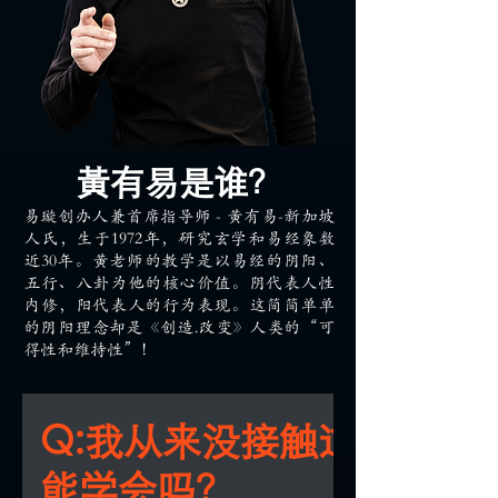
黃有易是谁？
易璇创办人兼首席指导师 - 黃有易-新加坡
人氏，生于1972年，研究玄学和易经象数
近30年。黃老师的教学是以易经的阴阳、
五行、八卦为他的核心价值。阴代表人性
内修，阳代表人的行为表现。这简简单单
的阴阳理念却是《创造.改变》人类的“可
得性和维持性”！
Q:我从来没接触过易经，
能学会吗？