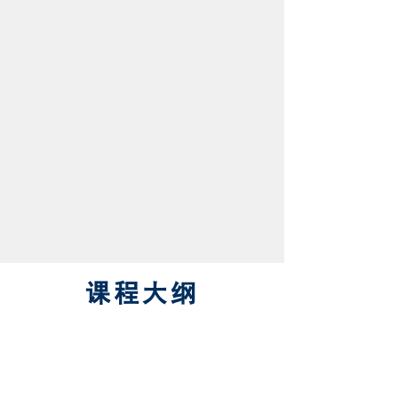
直到遇见黃有易老师，我找到了答案。
点击：我要参加课程
课程大纲