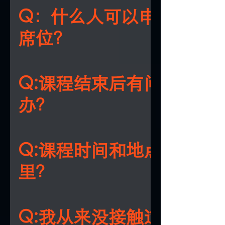
安排时间上课。
Q：什么人可以申请线上
席位？
A：线上席位优先开放给海外学员、因身体 
特殊原因无法到场的学员申请，本地学员
Q:课程结束后有问题怎么
选择线下席位获得完整体验。
办？
A:课程中有即时互动问答环节，课后还能
参加黄老师亲自带队的《命运·应运》复
Q:课程时间和地点在哪
会。
里？
A:课程在新加坡乌节路核心地段举行，报
功后，我们会通过邮件发送详细的时间、
Q:我从来没接触过易经，
和交通指南。