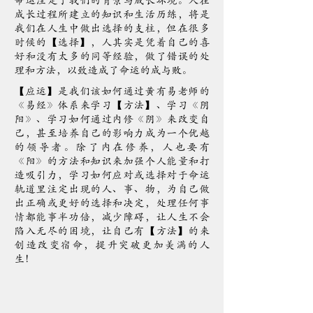
命运注定了我们的背景与成长坏境。人在
成长过程所建立的知识和生活历练，将是
我们在人生中做出选择的支柱，但在很多
时候的【选择】，人其实是凭着自己的喜
好和没有太多的同等经验，做了错误的处
理和方法，以致造成了命运的成与败。
【应运】是我们该如何通过黃有易老师的
《易经》体系来学习【方法】、学习《阴
阳》、学习如何通过内修《阴》来改变自
己，甚至培养自己的影响力成为一个优越
的领导者。除了内在修养，人也要有
《阳》的方法和知识来加强个人能量和打
造吸引力，学习如何应对或选择对于命运
轨道里注定出现的人、事、物，为自己做
出正确或更好的选择和决定，处理任何事
情都能事半功倍，减少障碍，让人生不会
陷入无尽的困境，让自己有【方法】的来
创造改变宿命，提升突破更加美满的人
生！
20
年的困扰，到处都求助无门，