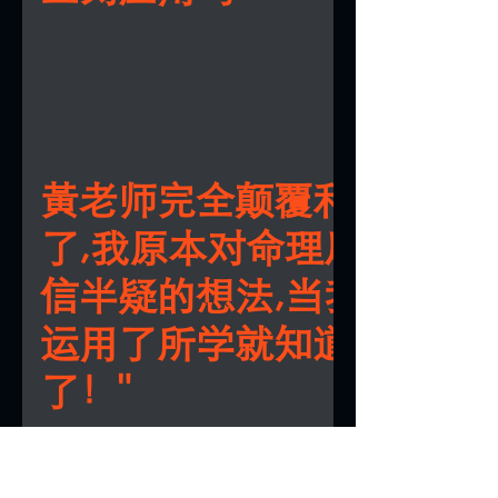
的错路。但，事与愿违！他不甘愿为何打
出来的结果是惊人的相似。自那一天起，
系统，有知识，有方法。老师希望将他所
无数的风水，最终在人生是失败收场！在
醒悟了，他发现【什么样的命的人，就一
的分享给更多和他有同样遭遇或正面对困
A: 绝对可以！课程的设计非常实用，所有
生中最低谷的时候， 他恨透了每一次的早
有什么样的风水格局！】，他彻底的开悟
朋友们。 老师的教学是一个体验式的上课
都可以直接应用到你的家庭、事业和人际
晨，只因今天的问题还没有得到任何解决
极，八卦，五行，也重新认识了【易经】
法，坚持于真实的教学和运用现场学生的
中，帮助你立刻看到改变。
又来到了新的一天面对新的问题。 但在某
【易经】启发了老师，重整了他的人生，
案例。他不埋首于理论，每一次上课都只
天的早晨，他突然对外局物象有特殊感应
让他成长，成熟，自我管理，掌握人际，
纲，没有实际的内容，一切的内容都是获
老师的人生中也曾经跌落谷底，甚至经历
着家前方（南方）有一间空屋，西南方有
字，预测，风水学，甚至用于心理指导学
场的学生，是一个非常真实，灵活的教学
业和家庭上的失败，最终面临破产。过去
黃老师完全颠覆和屈服
乐场，西方有个电房，他在往其它方位观
终成为了老师的再生父母。 黃老师领悟了
历一个低谷，他寻求了很多很多风水学术
老师似乎开始对易经象术领悟了些什么！
切后， 终于了解当时为什么会有等等的失
了,我原本对命理风水半
方法来帮助自己，希望可以让自己少走不
刻跑回公司和更早前的公司旧址， 发现分
败！他领悟到了人生一定要有象数思维，
的错路。但，事与愿违！他不甘愿为何打
出来的结果是惊人的相似。自那一天起，
系统，有知识，有方法。老师希望将他所
信半疑的想法,当我开始
无数的风水，最终在人生是失败收场！在
醒悟了，他发现【什么样的命的人，就一
的分享给更多和他有同样遭遇或正面对困
生中最低谷的时候， 他恨透了每一次的早
有什么样的风水格局！】，他彻底的开悟
朋友们。 老师的教学是一个体验式的上课
运用了所学就知道我来对
晨，只因今天的问题还没有得到任何解决
极，八卦，五行，也重新认识了【易经】
法，坚持于真实的教学和运用现场学生的
又来到了新的一天面对新的问题。 但在某
【易经】启发了老师，重整了他的人生，
了！"
案例。他不埋首于理论，每一次上课都只
天的早晨，他突然对外局物象有特殊感应
让他成长，成熟，自我管理，掌握人际，
纲，没有实际的内容，一切的内容都是获
着家前方（南方）有一间空屋，西南方有
字，预测，风水学，甚至用于心理指导学
场的学生，是一个非常真实，灵活的教学
一直以来都觉得【易经】是属于佛经一类
乐场，西方有个电房，他在往其它方位观
终成为了老师的再生父母。 黃老师领悟了
书，从没想它内含了那么多我们值得去学
老师似乎开始对易经象术领悟了些什么！
一封给恩师的信_谢谢您
切后， 终于了解当时为什么会有等等的失