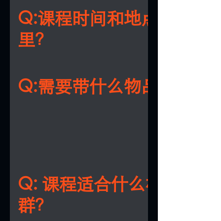
参加黄老师亲自带队的《命運·應運》复
Q:课程时间和地点在哪
会。
里？
A:课程在新加坡乌节路核心地段举行，报
功后，我们会通过邮件发送详细的时间、
Q:需要带什么物品上课？
和交通指南。
A:只需带上基本文具、笔记本、外套、水
个人用品，最重要的是带上开放的学习心
老师的人生中也曾经跌落谷底，甚至经历
业和家庭上的失败，最终面临破产。过去
Q: 课程适合什么样的人
历一个低谷，他寻求了很多很多风水学术
群？
方法来帮助自己，希望可以让自己少走不
的错路。但，事与愿违！他不甘愿为何打