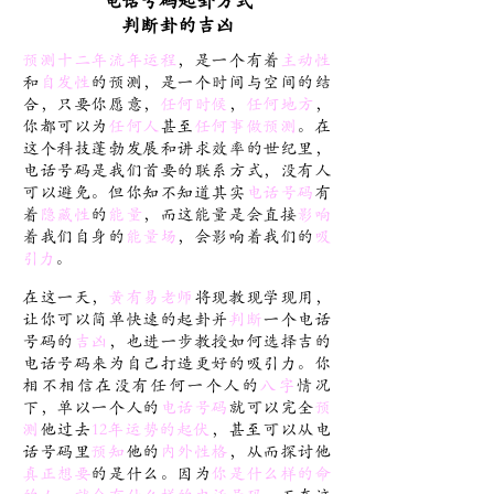
电话号码起卦方式
判断卦的吉凶
预测十二年流年运程
，是一个有着
主动性
和
自发性
的预测，是一个时间与空间的结
合，只要你愿意，
任何时候
，
任何地方
，
你都可以为
任何人
甚至
任何事做预测
。在
这个科技蓬勃发展和讲求效率的世纪里，
电话号码是我们首要的联系方式，没有人
可以避免。但你知不知道其实
电话号码
有
着
隐藏性
的
能量
，而这能量是会直接
影响
着我们自身的
能量场
，会影响着我们的
吸
引力
。
在这一天，
黃有易老师
将现教现学现用，
让你可以简单快速的起卦并
判断
一个电话
号码的
吉凶
，也进一步教授如何选择吉的
电话号码来为自己打造更好的吸引力。你
相不相信在没有任何一个人的
八字
情况
下，单以一个人的
电话号码
就可以完全
预
测
他过去
12年运势的起伏
，甚至可以从电
话号码里
预知
他的
内外性格
，从而探讨他
真正想要
的是什么。因为
你是什么样的命